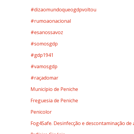
#dizaomundoqueogdpvoltou
#rumoaonacional
#esanossavoz
#somosgdp
#gdp1941
#vamosgdp
#raçadomar
Município de Peniche
Freguesia de Peniche
Penicolor
Fog4Safe. Desinfecção e descontaminação de 